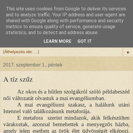
This site uses cookies from Google to deliver its services
Félix atya
and to analyze traffic. Your IP address and user-agent are
shared with Google along with performance and security
metrics to ensure quality of service, generate usage
Szeretettel köszöntöm a honlapomra ellátogatót.
statistics, and to detect and address abuse.
Isten hozta!
LEARN MORE
GOT IT
▼
2017. szeptember 1., péntek
A tíz szűz
Az okos és a hűtlen szolgákról szóló példabeszéd
női változatát olvastuk a mai evangéliumban.
A mai evangéliumi szakasz, a halálunk utáni
Istennel való találkozásunk metaforája.
E metafora szerint mindazok, akik felkészülten
várakoztak, azonnal bemehettek a menyegzős házba,
amely jelen esetben az örök élet üdvösségét elképezi.