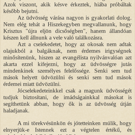
Azok viszont, akik késve érkeztek, hiába próbáltak
később bejutni.
Az üdvösség várása nagyon is gyakorlati dolog.
Nem elég tehát a Hiszekegyben megvallanunk, hogy
Krisztus "újra eljön dicsőségben", hanem állandóan
készen kell állnunk a vele való találkozásra.
Azt a cselekedetet, hogy az okosak nem adtak
olajukból a balgáknak, nem érdemes irigységnek
minősítenünk, hiszen az evangélista nyilvánvalóan azt
akarta ezzel kifejezni, hogy az üdvösségre jutás
mindenkinek személyes felelőssége. Senki sem tud
mások helyett üdvözülni és senki sem tud mások
érdemei miatt üdvözülni.
Jócselekedeteinkkel csak a magunk üdvösségét
tudjuk biztosítani, de imádságainkkal másokat is
segíthetünk abban, hogy ők is az üdvösség útján
haladjanak.
A mi törekvésünkön és jótetteinken múlik, hogy
elnyerjük-e Istennek ezt a végtelen értékű, és