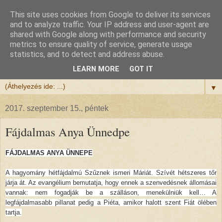
This site uses cookies from Google to deliver its services
Félix atya
and to analyze traffic. Your IP address and user-agent are
shared with Google along with performance and security
metrics to ensure quality of service, generate usage
Szeretettel köszöntöm a honlapomra ellátogatót.
statistics, and to detect and address abuse.
Isten hozta!
LEARN MORE
GOT IT
▼
2017. szeptember 15., péntek
Fájdalmas Anya Ünnedpe
FÁJDALMAS ANYA ÜNNEPE
A hagyomány hétfájdalmú Szűznek ismeri Máriát. Szívét hétszeres tőr
járja át. Az evangélium bemutatja, hogy ennek a szenvedésnek állomásai
vannak: nem fogadják be a szálláson, menekülniük kell… A
legfájdalmasabb pillanat pedig a Piéta, amikor halott szent Fiát ölében
tartja.