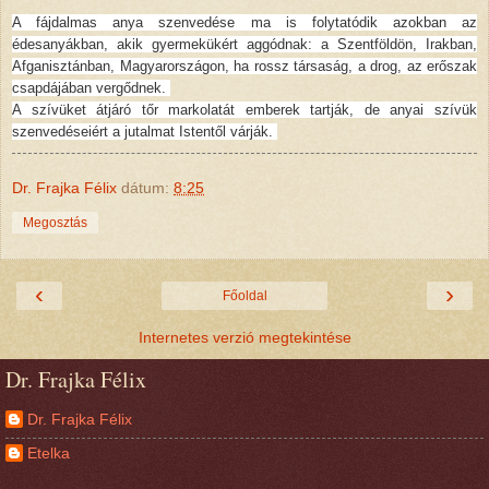
A fájdalmas anya szenvedése ma is folytatódik azokban az
édesanyákban, akik gyermekükért aggódnak: a Szentföldön, Irakban,
Afganisztánban, Magyarországon, ha rossz társaság, a drog, az erőszak
csapdájában vergődnek.
A szívüket átjáró tőr markolatát emberek tartják, de anyai szívük
szenvedéseiért a jutalmat Istentől várják.
Dr. Frajka Félix
dátum:
8:25
Megosztás
‹
›
Főoldal
Internetes verzió megtekintése
Dr. Frajka Félix
Dr. Frajka Félix
Etelka