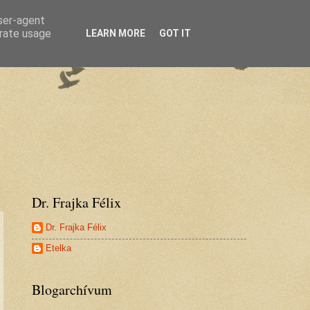
user-agent
erate usage
LEARN MORE
GOT IT
Dr. Frajka Félix
Dr. Frajka Félix
Etelka
Blogarchívum