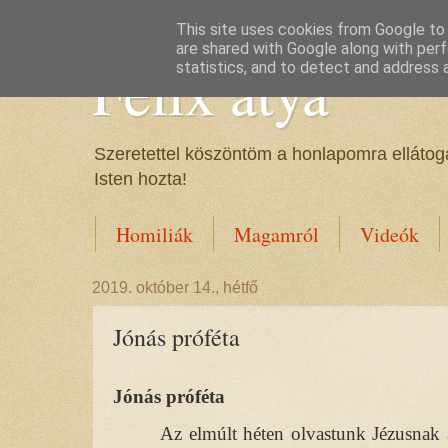
This site uses cookies from Google to d
are shared with Google along with perf
Félix atya
statistics, and to detect and address 
Szeretettel köszöntöm a honlapomra ellátoga
Isten hozta!
Homiliák
Magamról
Videók
2019. október 14., hétfő
Jónás próféta
Jónás próféta
Az elmúlt héten olvastunk Jézusnak 