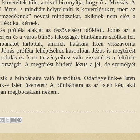
 követeltek tőle, amivel bizonyítja, hogy ő a Messiás. A
Jézus, s mindjárt helyteleníti is követelésüket, mert az
 nemzedéknek” nevezi mindazokat, akiknek nem elég a
ítékokat kérnek.
nás próféta alakját az ószövetségi időkből. Jónás azt a
jen és a város bűnös lakosságát bűnbánatra szólítsa fel.
ánatot tartottak, aminek hatására Isten visszavonta
. Jónás próféta fellépéséhez hasonlóan Jézus is megtérést
rdulás és Isten törvényeihez való visszatérés a feltétele
országát. A megtérést hirdető Jézus a jel, de személyét
zik a bűnbánatra való felszólítás. Odafigyelünk-e Isten
ük-e Isten üzenetét? A bűnbánatra az az Isten kér, akit
san megbocsátani nekem.