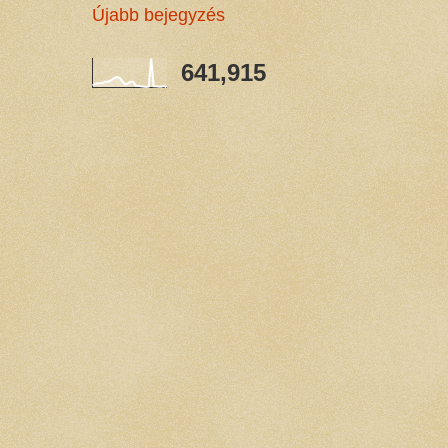
Újabb bejegyzés
641,915