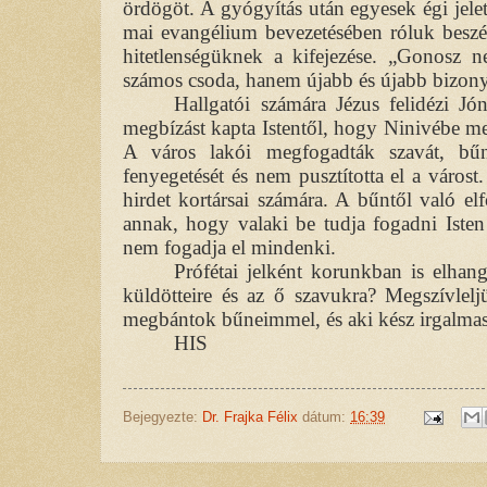
ördögöt. A gyógyítás után egyesek égi jelet
mai evangélium bevezetésében róluk beszél 
hitetlenségüknek a kifejezése. „Gonosz
számos csoda, hanem újabb és újabb bizony
Hallgatói számára Jézus felidézi Jó
megbízást kapta Istentől, hogy Ninivébe men
A város lakói megfogadták szavát, bűnb
fenyegetését és nem pusztította el a várost
hirdet kortársai számára. A bűntől való elfo
annak, hogy valaki be tudja fogadni Isten 
nem fogadja el mindenki.
Prófétai jelként korunkban is elhang
küldötteire és az ő szavukra? Megszívlelj
megbántok bűneimmel, és aki kész irgalma
HIS
Bejegyezte:
Dr. Frajka Félix
dátum:
16:39