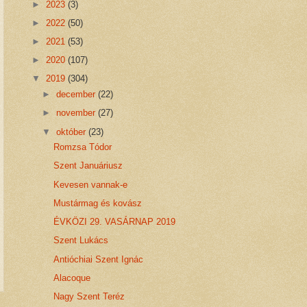
►
2023
(3)
►
2022
(50)
►
2021
(53)
►
2020
(107)
▼
2019
(304)
►
december
(22)
►
november
(27)
▼
október
(23)
Romzsa Tódor
Szent Januáriusz
Kevesen vannak-e
Mustármag és kovász
ÉVKÖZI 29. VASÁRNAP 2019
Szent Lukács
Antióchiai Szent Ignác
Alacoque
Nagy Szent Teréz