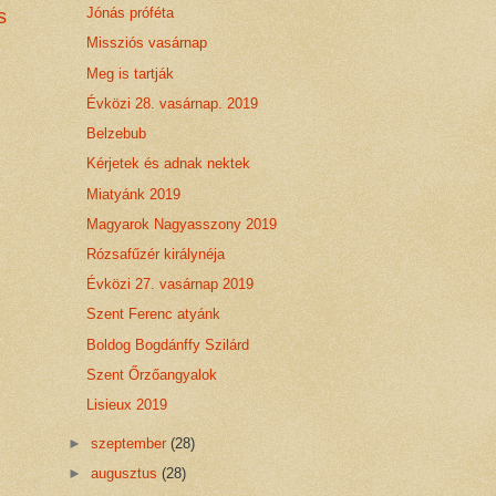
Jónás próféta
s
Missziós vasárnap
Meg is tartják
Évközi 28. vasárnap. 2019
Belzebub
Kérjetek és adnak nektek
Miatyánk 2019
Magyarok Nagyasszony 2019
Rózsafűzér királynéja
Évközi 27. vasárnap 2019
Szent Ferenc atyánk
Boldog Bogdánffy Szilárd
Szent Őrzőangyalok
Lisieux 2019
►
szeptember
(28)
►
augusztus
(28)