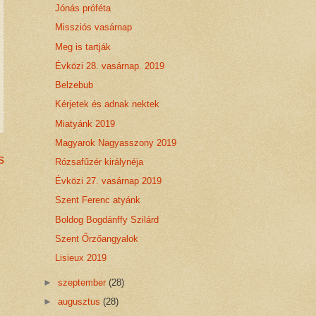
Jónás próféta
Missziós vasárnap
Meg is tartják
Évközi 28. vasárnap. 2019
Belzebub
Kérjetek és adnak nektek
Miatyánk 2019
Magyarok Nagyasszony 2019
s
Rózsafűzér királynéja
Évközi 27. vasárnap 2019
Szent Ferenc atyánk
Boldog Bogdánffy Szilárd
Szent Őrzőangyalok
Lisieux 2019
►
szeptember
(28)
►
augusztus
(28)