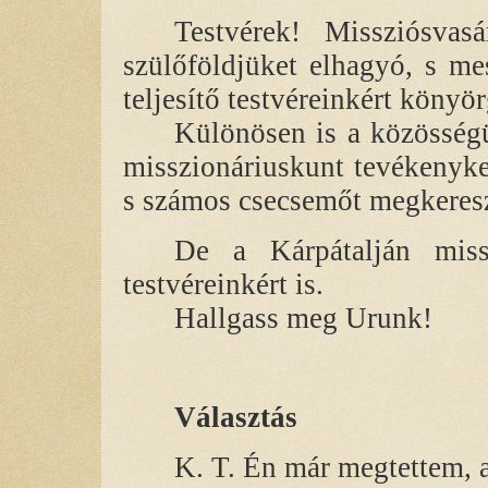
Testvérek! Missziósvasá
szülőföldjüket elhagyó, s me
teljesítő testvéreinkért könyö
Különösen is a közösségü
misszionáriuskunt tevékenyk
s számos csecsemőt megkeresz
De a Kárpátalján missz
testvéreinkért is.
Hallgass meg Urunk!
Választás
K. T. Én már megtettem, 