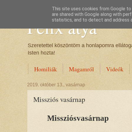
This site uses cookies from Google to d
are shared with Google along with perf
Félix atya
statistics, and to detect and address 
Szeretettel köszöntöm a honlapomra ellátoga
Isten hozta!
Homiliák
Magamról
Videók
2019. október 13., vasárnap
Missziós vasárnap
Missziósvasárnap