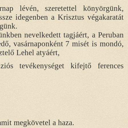
rnap lévén, szeretettel könyörgünk,
ssze idegenben a Krisztus végakaratát
rgünk.
nkben nevelkedett tagjáért, a Peruban
edő, vasárnaponként 7 misét is mondó,
telő Lehel atyáért,
iós tevékenységet kifejtő ferences
amit megkövetel a haza.