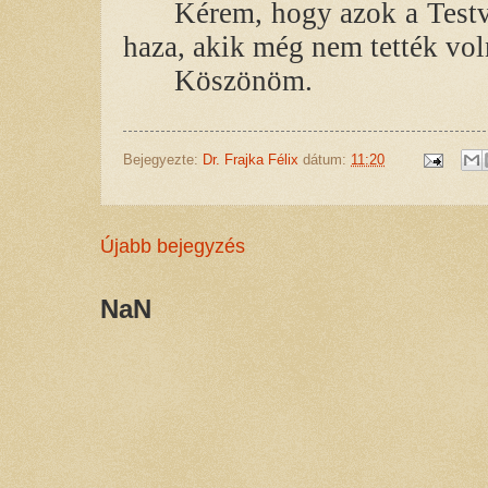
Kérem, hogy azok a Testv
haza, akik még nem tették vo
Köszönöm.
Bejegyezte:
Dr. Frajka Félix
dátum:
11:20
Újabb bejegyzés
NaN