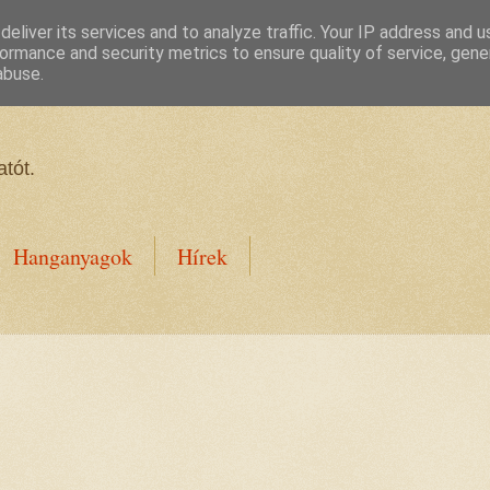
eliver its services and to analyze traffic. Your IP address and 
ormance and security metrics to ensure quality of service, gen
abuse.
tót.
Hanganyagok
Hírek