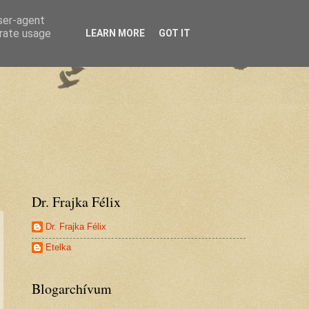
user-agent
erate usage
LEARN MORE
GOT IT
Dr. Frajka Félix
Dr. Frajka Félix
Etelka
Blogarchívum