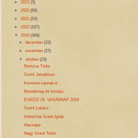
►
2023
(3)
►
2022
(50)
►
2021
(53)
►
2020
(107)
▼
2019
(304)
►
december
(22)
►
november
(27)
▼
október
(23)
Romzsa Tódor
Szent Januáriusz
Kevesen vannak-e
Mustármag és kovász
ÉVKÖZI 29. VASÁRNAP 2019
Szent Lukács
Antióchiai Szent Ignác
Alacoque
Nagy Szent Teréz