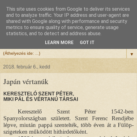
This site uses cookies from Google to deliver its services
Félix atya
and to analyze traffic. Your IP address and user-agent are
shared with Google along with performance and security
metrics to ensure quality of service, generate usage
Szeretettel köszöntöm a honlapomra ellátogatót.
statistics, and to detect and address abuse.
Isten hozta!
LEARN MORE
GOT IT
▼
2018. február 6., kedd
Japán vértanúk
KERESZTELÓ SZENT PÉTER,
MIKI PÁL ÉS VÉRTANÚ TÁRSAI
Keresztelő Szent Péter 1542-ben
Spanyolországban született. Szent Ferenc Rendjébe
lépve, miután pappá szentelték, több éven át a Fülöp-
szigeteken működött hithirdetőként.