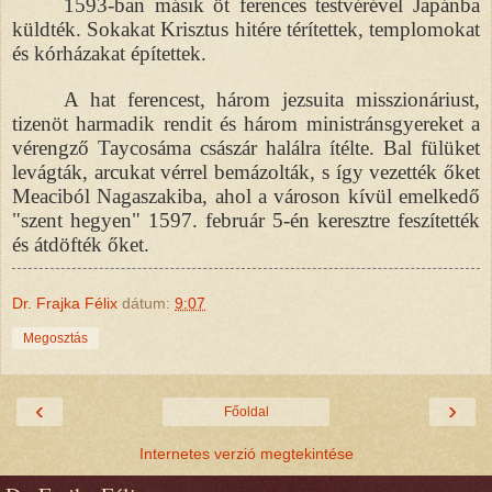
1593-ban másik öt ferences testvérével Japánba
küldték. Sokakat Krisztus hitére térítettek, templomokat
és kórházakat építettek.
A hat ferencest, három jezsuita misszionáriust,
tizenöt harmadik rendit és három ministránsgyereket a
vérengző Taycosáma császár halálra ítélte. Bal fülüket
levágták, arcukat vérrel bemázolták, s így vezették őket
Meaciból Nagaszakiba, ahol a városon kívül emelkedő
"szent hegyen" 1597. február 5-én keresztre feszítették
és átdöfték őket.
Dr. Frajka Félix
dátum:
9:07
Megosztás
‹
›
Főoldal
Internetes verzió megtekintése