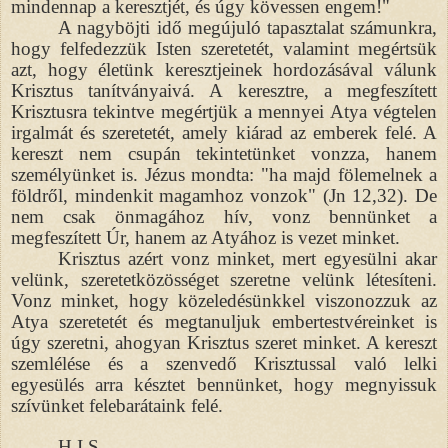
mindennap a keresztjét, és úgy kövessen engem!"
A nagyböjti idő megújuló tapasztalat számunkra,
hogy felfedezzük Isten szeretetét, valamint megértsük
azt, hogy életünk keresztjeinek hordozásával válunk
Krisztus tanítványaivá. A keresztre, a megfeszített
Krisztusra tekintve megértjük a mennyei Atya végtelen
irgalmát és szeretetét, amely kiárad az emberek felé. A
kereszt nem csupán tekintetünket vonzza, hanem
személyünket is. Jézus mondta: "ha majd fölemelnek a
földről, mindenkit magamhoz vonzok" (Jn 12,32). De
nem csak önmagához hív, vonz bennünket a
megfeszített Úr, hanem az Atyához is vezet minket.
Krisztus azért vonz minket, mert egyesülni akar
velünk, szeretetközösséget szeretne velünk létesíteni.
Vonz minket, hogy közeledésünkkel viszonozzuk az
Atya szeretetét és megtanuljuk embertestvéreinket is
úgy szeretni, ahogyan Krisztus szeret minket. A kereszt
szemlélése és a szenvedő Krisztussal való lelki
egyesülés arra késztet bennünket, hogy megnyissuk
szívünket felebarátaink felé.
H.I.S.