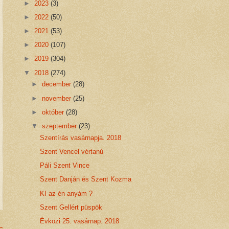
►
2023
(3)
►
2022
(50)
►
2021
(53)
►
2020
(107)
►
2019
(304)
▼
2018
(274)
►
december
(28)
►
november
(25)
►
október
(28)
▼
szeptember
(23)
Szentírás vasárnapja. 2018
Szent Vencel vértanú
Páli Szent Vince
Szent Danján és Szent Kozma
KI az én anyám ?
Szent Gellért püspök
Évközi 25. vasárnap. 2018