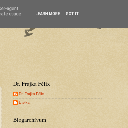
user-agent
erate usage
LEARN MORE
GOT IT
Dr. Frajka Félix
Dr. Frajka Félix
Etelka
Blogarchívum