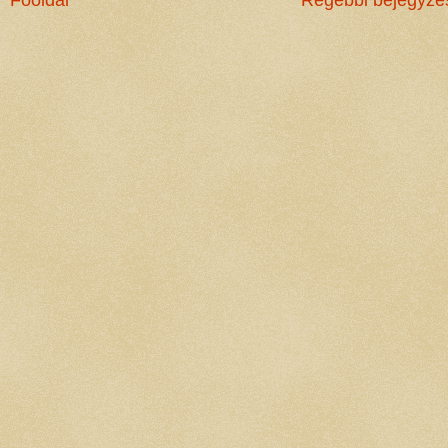
Főoldal
Régebbi bejegyzé