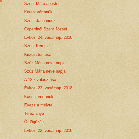
s
Szent Máté apostol
Koreai vértanúk
Szent Januáriusz
Copertinói Szent József
Évközi 24. vasárnap. 2018
Szent Kereszt
Krizosztomosz
Szűz Mária neve napja
Szűz Mária neve napja
A 12 kiválasztása
Évközi 23. vasárnap. 2018
Kassai vértanúk
Evezz a mélyre
Teréz anya
Ördögűzés
Évközi 22. vasárnap. 2018