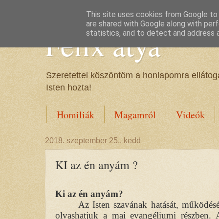
This site uses cookies from Google to d
are shared with Google along with perf
Félix atya
statistics, and to detect and address 
Szeretettel köszöntöm a honlapomra ellátoga
Isten hozta!
Homiliák
Magamról
Videók
2018. szeptember 25., kedd
KI az én anyám ?
Ki az én anyám?
Az Isten szavának hatását, működését
olvashatjuk a mai evangéliumi részben. 