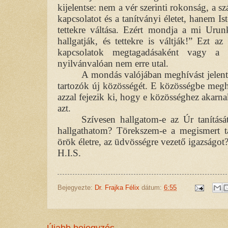
kijelentse: nem a vér szerinti rokonság, a 
kapcsolatot és a tanítványi életet, hanem Is
tettekre váltása. Ezért mondja a mi Uru
hallgatják, és tettekre is váltják!” Ezt az
kapcsolatok megtagadásaként vagy a ro
nyilvánvalóan nem erre utal.
A mondás valójában meghívást jelent.
tartozók új közösségét. E közösségbe megh
azzal fejezik ki, hogy e közösséghez akarnak
azt.
Szívesen hallgatom-e az Úr tanítás
hallgathatom? Törekszem-e a megismert t
örök életre, az üdvösségre vezető igazságot
H.I.S.
Bejegyezte:
Dr. Frajka Félix
dátum:
6:55