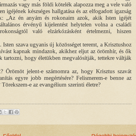
származás vagy más földi kötelék alapozza meg a vele való
ten igéjének készséges hallgatása és az elfogadott igazság
nk: „Az én anyám és rokonaim azok, akik Isten igéjét
 általános érvényű kijelentést helytelen volna a családi
konságtól való elzárkózásként értelmezni, hiszen
 Isten szava ugyanis új közösséget teremt, a Krisztushoz
ívást kapnak mindazok, akikhez eljut az örömhír, és ők
 tartozni, hogy életükben megvalósítják, tettekre váltják
át? Örömöt jelent-e számomra az, hogy Krisztus szavát
anítás egyre jobb megértésére? Felismerem-e benne az
? Törekszem-e az evangélium szerinti életre?