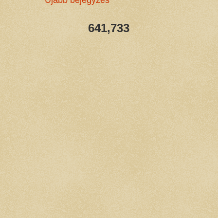
Újabb bejegyzés
641,733