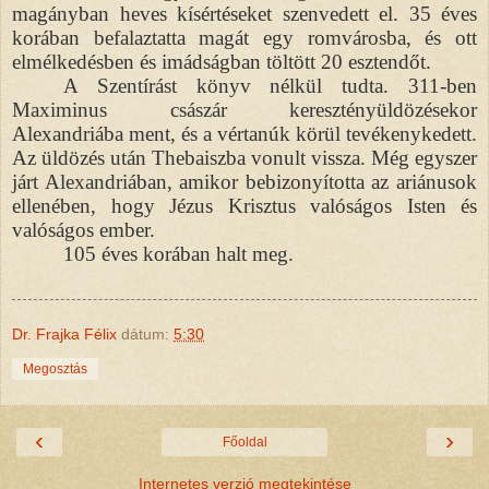
magányban heves kísértéseket szenvedett el. 35 éves
korában befalaztatta magát egy romvárosba, és ott
elmélkedésben és imádságban töltött 20 esztendőt.
A Szentírást könyv nélkül tudta. 311-ben
Maximinus császár keresztényüldözésekor
Alexandriába ment, és a vértanúk körül tevékenykedett.
Az üldözés után Thebaiszba vonult vissza. Még egyszer
járt Alexandriában, amikor bebizonyította az ariánusok
ellenében, hogy Jézus Krisztus valóságos Isten és
valóságos ember.
105 éves korában halt meg.
Dr. Frajka Félix
dátum:
5:30
Megosztás
‹
›
Főoldal
Internetes verzió megtekintése