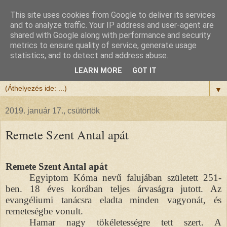
This site uses cookies from Google to deliver its services
Félix atya
and to analyze traffic. Your IP address and user-agent are
shared with Google along with performance and security
metrics to ensure quality of service, generate usage
Szeretettel köszöntöm a honlapomra ellátogatót.
statistics, and to detect and address abuse.
Isten hozta!
LEARN MORE
GOT IT
▼
2019. január 17., csütörtök
Remete Szent Antal apát
Remete Szent Antal apát
Egyiptom Kóma nevű falujában született 251-
ben. 18 éves korában teljes árvaságra jutott. Az
evangéliumi tanácsra eladta minden vagyonát, és
remeteségbe vonult.
Hamar nagy tökéletességre tett szert. A