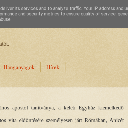
eliver its services and to analyze traffic. Your IP address and 
ormance and security metrics to ensure quality of service, gen
abuse.
tót.
Hanganyagok
Hírek
ános apostol tanítványa, a keleti Egyház kiemelkedő
os vita eldöntésére személyesen járt Rómában, Anicét