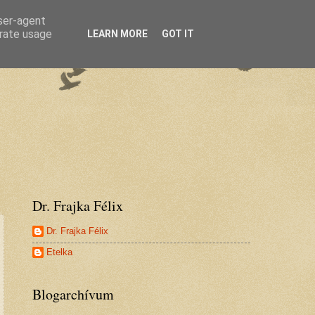
user-agent
erate usage
LEARN MORE
GOT IT
Dr. Frajka Félix
Dr. Frajka Félix
Etelka
Blogarchívum