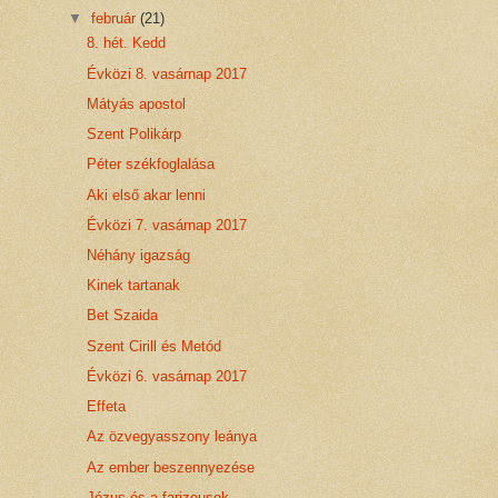
▼
február
(21)
8. hét. Kedd
Évközi 8. vasárnap 2017
Mátyás apostol
Szent Polikárp
Péter székfoglalása
Aki első akar lenni
Évközi 7. vasárnap 2017
Néhány igazság
Kinek tartanak
Bet Szaida
Szent Cirill és Metód
Évközi 6. vasárnap 2017
Effeta
Az özvegyasszony leánya
Az ember beszennyezése
Jézus és a farizeusok