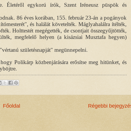
le. Életéről egykorú írók, Szent Iréneusz püspök és
skodnak. 86 éves korában, 155. február 23-án a pogányok
ómesterét", és halálát követelték. Máglyahalálra ítélték,
fték. Holttestét megégették, de csontjait összegyűjtötték,
lték, megfelelő helyen (a kisázsiai Musztafa hegyen)
 "vértanú születésnapját" megünnepelni.
 hogy Polikárp közbenjárására erősítse meg hitünket, és
yböjtre.
Főoldal
Régebbi bejegyzé