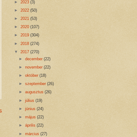
►
2023
(3)
►
2022
(50)
►
2021
(53)
►
2020
(107)
►
2019
(304)
►
2018
(274)
▼
2017
(270)
►
december
(22)
►
november
(22)
►
október
(18)
►
szeptember
(26)
►
augusztus
(26)
►
július
(19)
►
június
(24)
s
►
május
(22)
►
április
(22)
►
március
(27)