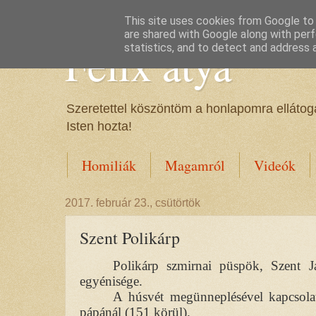
This site uses cookies from Google to d
are shared with Google along with perf
Félix atya
statistics, and to detect and address 
Szeretettel köszöntöm a honlapomra ellátoga
Isten hozta!
Homiliák
Magamról
Videók
2017. február 23., csütörtök
Szent Polikárp
Polikárp szmirnai püspök, Szent J
egyénisége.
A húsvét megünneplésével kapcsolat
pápánál (151 körül).