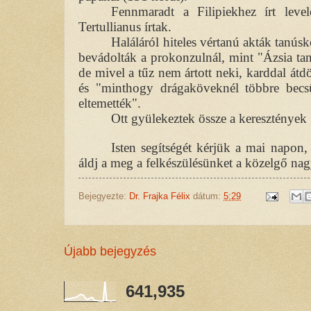
Fennmaradt a Filipiekhez írt leve
Tertullianus írtak.
Haláláról hiteles vértanú akták tanú
bevádolták a prokonzulnál, mint "Ázsia tanít
de mivel a tűz nem ártott neki, karddal átdö
és "minthogy drágaköveknél többre becsü
eltemették".
Ott gyülekeztek össze a keresztények
Isten segítségét kérjük a mai napon,
áldj a meg a felkészülésünket a közelgő nag
Bejegyezte:
Dr. Frajka Félix
dátum:
5:29
Újabb bejegyzés
641,935