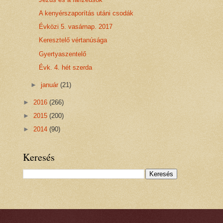
A kenyérszaporítás utáni csodák
Évközi 5. vasárnap. 2017
Keresztelő vértanúsága
Gyertyaszentelő
Évk. 4. hét szerda
►
január
(21)
►
2016
(266)
►
2015
(200)
►
2014
(90)
Keresés