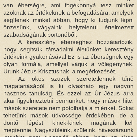
van éberségre, ami fogékonnyá tesz minket
azoknak az értékeknek a befogadására, amelyek
segítenek minket abban, hogy ki tudjunk lépni
önzésünk, vágyaink helytelenül értelmezett
szabadságának börtönéből.
A keresztény éberséghez hozzátartozik,
hogy segítsük társadalmi életünket keresztény
értékeink gyakorlásával Ez is az éberségnek egy
olyan formája, amellyel várjuk a vőlegénynek,
Urunk Jézus Krisztusnak, a megérkezését.
Az okos szüzek szeretetlennek tűnő
magatartásából is ki olvasható egy nagyon
hasznos tanulság. És ezzel az Úr Jézus arra
akar figyelmeztetni bennünket, hogy mások hite,
mások szeretete nem pótolhatja a miénket. Sokat
tehetünk mások üdvössége érdekében, de a
döntő lépést kinek-kinek magának kell
megtennie. Nagyszüleink, szüleink, hitvestársunk