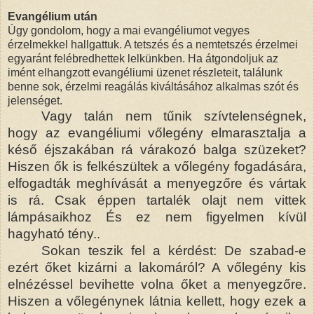
Evangélium után
Úgy gondolom, hogy a mai evangéliumot vegyes
érzelmekkel hallgattuk. A tetszés és a nemtetszés érzelmei
egyaránt felébredhettek lelkünkben. Ha átgondoljuk az
imént elhangzott evangéliumi üzenet részleteit, találunk
benne sok, érzelmi reagálás kiváltásához alkalmas szót és
jelenséget.
Vagy talán nem tűnik szívtelenségnek,
hogy az evangéliumi vőlegény elmarasztalja a
késő éjszakában rá várakozó balga szüzeket?
Hiszen ők is felkészültek a vőlegény fogadására,
elfogadták meghívását a menyegzőre és vártak
is rá. Csak éppen tartalék olajt nem vittek
lámpásaikhoz És ez nem figyelmen kívül
hagyható tény..
Sokan teszik fel a kérdést: De szabad-e
ezért őket kizárni a lakomáról? A vőlegény kis
elnézéssel bevihette volna őket a menyegzőre.
Hiszen a vőlegénynek látnia kellett, hogy ezek a