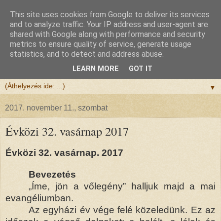
This site uses cookies from Google to deliver its services
Félix atya
and to analyze traffic. Your IP address and user-agent are
shared with Google along with performance and security
metrics to ensure quality of service, generate usage
Szeretettel köszöntöm a honlapomra ellátogatót.
statistics, and to detect and address abuse.
Isten hozta!
LEARN MORE
GOT IT
▼
2017. november 11., szombat
Évközi 32. vasárnap 2017
Évközi 32. vasárnap. 2017
Bevezetés
„Íme, jön a vőlegény” halljuk majd a mai
evangéliumban.
Az egyházi év vége felé közeledünk. Ez az