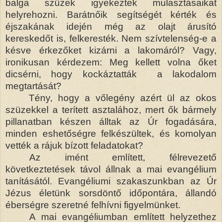
balga szüzek igyekeztek mulasztásaikat
helyrehozni. Barátnőik segítségét kérték és
éjszakának idején még az olajt árusító
kereskedőt is, felkeresték. Nem szívtelenség-e a
késve érkezőket kizárni a lakomáról? Vagy,
ironikusan kérdezem: Meg kellett volna őket
dicsérni, hogy kockáztatták a lakodalom
megtartását?
Tény, hogy a vőlegény azért ül az okos
szüzekkel a terített asztalához, mert ők bármely
pillanatban készen álltak az Úr fogadására,
minden eshetőségre felkészültek, és komolyan
vették a rájuk bízott feladatokat?
Az imént említett, félrevezető
következtetések távol állnak a mai evangélium
tanításától. Evangéliumi szakaszunkban az Úr
Jézus életünk sorsdöntő időpontára, állandó
éberségre szeretné felhívni figyelmünket.
A mai evangéliumban említett helyzethez