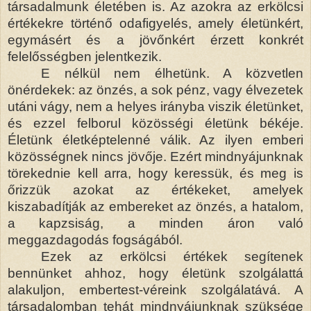
társadalmunk életében is. Az azokra az erkölcsi
értékekre történő odafigyelés, amely életünkért,
egymásért és a jövőnkért érzett konkrét
felelősségben jelentkezik.
E nélkül nem élhetünk. A közvetlen
önérdekek: az önzés, a sok pénz, vagy élvezetek
utáni vágy, nem a helyes irányba viszik életünket,
és ezzel felborul közösségi életünk békéje.
Életünk életképtelenné válik. Az ilyen emberi
közösségnek nincs jövője. Ezért mindnyájunknak
törekednie kell arra, hogy keressük, és meg is
őrizzük azokat az értékeket, amelyek
kiszabadítják az embereket az önzés, a hatalom,
a kapzsiság, a minden áron való
meggazdagodás fogságából.
Ezek az erkölcsi értékek segítenek
bennünket ahhoz, hogy életünk szolgálattá
alakuljon, embertest-véreink szolgálatává. A
társadalomban tehát mindnyájunknak szüksége