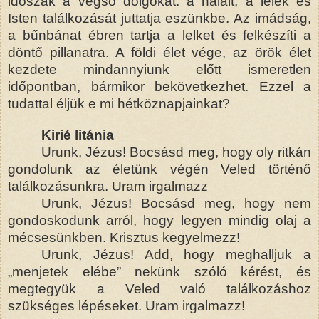
időszak a végső dolgokat: a halált, a lélek és
Isten találkozását juttatja eszünkbe. Az imádság,
a bűnbánat ébren tartja a lelket és felkészíti a
döntő pillanatra. A földi élet vége, az örök élet
kezdete mindannyiunk előtt ismeretlen
időpontban, bármikor bekövetkezhet. Ezzel a
tudattal éljük e mi hétköznapjainkat?
Kirié litánia
Urunk, Jézus! Bocsásd meg, hogy oly ritkán
gondolunk az életünk végén Veled történő
találkozásunkra. Uram irgalmazz
Urunk, Jézus! Bocsásd meg, hogy nem
gondoskodunk arról, hogy legyen mindig olaj a
mécsesünkben. Krisztus kegyelmezz!
Urunk, Jézus! Add, hogy meghalljuk a
„menjetek elébe” nekünk szóló kérést, és
megtegyük a Veled való találkozáshoz
szükséges lépéseket. Uram irgalmazz!