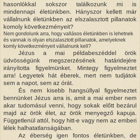
hasonlókkal sokszor találkozunk mi is
mindennapi életünkben. Hányszor kellett már
vállalnunk életünkben az elszalasztott pillanatok
komoly következményeit?
Nem gondolunk arra, hogy vallásos életünkben is lehetnek
és vannak is olyan elszalasztott pillanatok, amelyeknek
komly következményeit vállalnunk kell?
Jézus a mai példabeszéddel örök
üdvösségünk megszerzésének határidejére
irányította figyelmünket. Mintegy figyelmeztet
arra! Legyetek hát éberek, mert nem tudjátok
sem a napot, sem az órát.
És nem kisebb hangsúllyal figyelmeztet
bennünket Jézus arra is, amit a mai ember nem
akar tudomásul venni, hogy sokak előtt bezárul
majd az örök élet, az örök menyegző kapuja.
Függetlenül attól, hogy hitt-e vagy nem az emberi
lélek halhatatlanságában.
Az éberség igen fontos életünkben, de