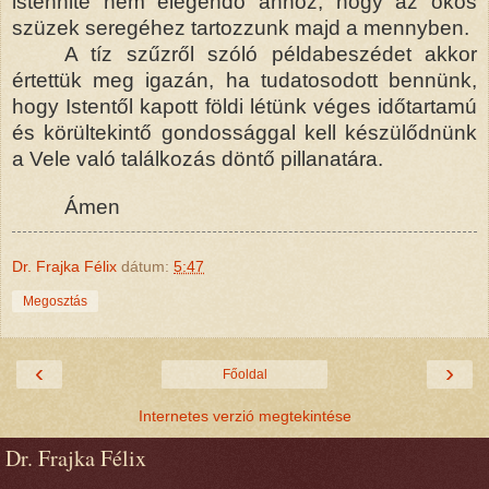
istenhite nem elegendő ahhoz, hogy az okos
szüzek seregéhez tartozzunk majd a mennyben.
A tíz szűzről szóló példabeszédet akkor
értettük meg igazán, ha tudatosodott bennünk,
hogy Istentől kapott földi létünk véges időtartamú
és körültekintő gondossággal kell készülődnünk
a Vele való találkozás döntő pillanatára.
Ámen
Dr. Frajka Félix
dátum:
5:47
Megosztás
‹
›
Főoldal
Internetes verzió megtekintése
Dr. Frajka Félix