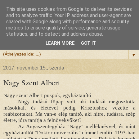
This site uses cookies from Google to deliver its services
Félix atya
and to analyze traffic. Your IP address and user-agent are
shared with Google along with performance and security
metrics to ensure quality of service, generate usage
Szeretettel köszöntöm a honlapomra ellátogatót.
statistics, and to detect and address abuse.
Isten hozta!
LEARN MORE
GOT IT
▼
2017. november 15., szerda
Nagy Szent Albert
Nagy szent Albert püspök, egyháztanító
Nagy tudású főpap volt, aki tudását megosztotta
másokkal, és életével pedig Krisztushoz vezette a
reábízottakat. Ma van-e elég tanító, aki hitre, tudásra, szép
életre, jóra tanítja a felnövekvőket?
Az Anyaszentegyház "Nagy" melléknévvel, és mint
egyháztanítót "Doktor univerzális" címmel említi. 1193-ban
született a Duna melletti Leiningenben, a Bolstatt lovagok