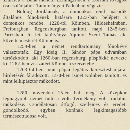
ősi családjából. Tanulmányait Páduában végezte.
Boldog Jordánnak, a domonkos rend második
általános főnökének hatására 1223-ban belépett a
domonkos rendbe. 1228-tól Kölnben, Hildesheimben,
Freiburgban, Regensburgban tanított, majd 1245-ben
Párizsban. Itt lett tanítványa Aquinói Szent Tamás, aki
követte mesterét Kölnbe is.
1254-ben a német rendtartomány főnökévé
választották. Egy ideig II. Sándor pápa udvarában
tartózkodott, aki 1260-ban regensburgi püspökké nevezte
ki. 1262-ben visszatért Kölnbe, a szerzetébe.
1263-64-ben mint pápai legátus kereszteshadjárat
hirdetésén fáradozott. 1270-ben ismét Kölnben tanított, és
mint lelkipásztor működött.
1280. november 15-én halt meg. A középkor
legnagyobb német tudósa volt. Termékeny volt irodalmi
működése. Csodálatosan átfogó, szellemes és eredeti
gondolkodó, egyben korának legkimagaslóbb
természettudósa volt.