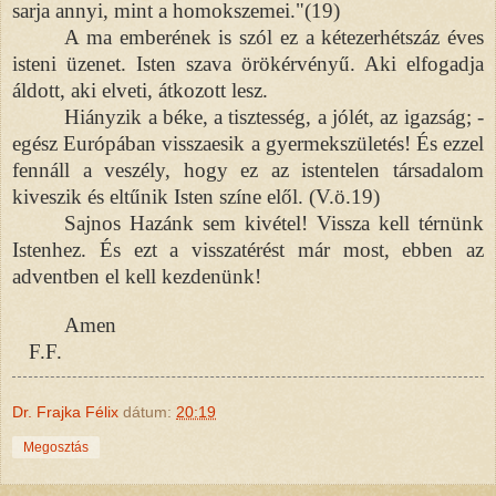
sarja annyi, mint a homokszemei."(19)
A ma emberének is szól ez a kétezerhétszáz éves
isteni üzenet. Isten szava örökérvényű. Aki elfogadja
áldott, aki elveti, átkozott lesz.
Hiányzik a béke, a tisztesség, a jólét, az igazság; -
egész Európában visszaesik a gyermekszületés! És ezzel
fennáll a veszély, hogy ez az istentelen társadalom
kiveszik és eltűnik Isten színe elől. (V.ö.19)
Sajnos Hazánk sem kivétel! Vissza kell térnünk
Istenhez. És ezt a visszatérést már most, ebben az
adventben el kell kezdenünk!
Amen
F.F.
Dr. Frajka Félix
dátum:
20:19
Megosztás