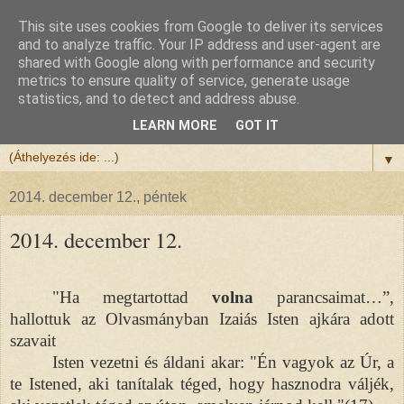
This site uses cookies from Google to deliver its services
Félix atya
and to analyze traffic. Your IP address and user-agent are
shared with Google along with performance and security
metrics to ensure quality of service, generate usage
Szeretettel köszöntöm a honlapomra ellátogatót.
statistics, and to detect and address abuse.
Isten hozta!
LEARN MORE
GOT IT
▼
2014. december 12., péntek
2014. december 12.
"Ha megtartottad
volna
parancsaimat…”,
hallottuk az Olvasmányban Izaiás Isten ajkára adott
szavait
Isten vezetni és áldani akar: "Én vagyok az Úr, a
te Istened, aki tanítalak téged, hogy hasznodra váljék,