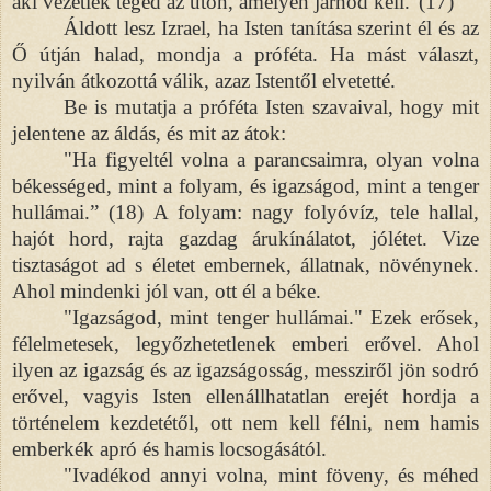
aki vezetlek téged az úton, amelyen járnod kell."(17)
Áldott lesz Izrael, ha Isten tanítása szerint él és az
Ő útján halad, mondja a próféta. Ha mást választ,
nyilván átkozottá válik, azaz Istentől elvetetté.
Be is mutatja a próféta Isten szavaival, hogy mit
jelentene az áldás, és mit az átok:
"Ha figyeltél volna a parancsaimra, olyan volna
békességed, mint a folyam, és igazságod, mint a tenger
hullámai.” (18) A folyam: nagy folyóvíz, tele hallal,
hajót hord, rajta gazdag árukínálatot, jólétet. Vize
tisztaságot ad s életet embernek, állatnak, növénynek.
Ahol mindenki jól van, ott él a béke.
"Igazságod, mint tenger hullámai." Ezek erősek,
félelmetesek, legyőzhetetlenek emberi erővel. Ahol
ilyen az igazság és az igazságosság, messziről jön sodró
erővel, vagyis Isten ellenállhatatlan erejét hordja a
történelem kezdetétől, ott nem kell félni, nem hamis
emberkék apró és hamis locsogásától.
"Ivadékod annyi volna, mint föveny, és méhed