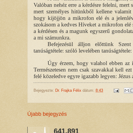
Valóban nehéz erre a kérdésre felelni, mert 
mert személyes hitünkből kellene valamit
hogy kijöjjön a mikrofon elé és a jelenlé
szokásom a kedves Híveket a mikrofon elé 
a kérdésen és a magunk egyszerű gondolata
a mi számunkra.
Befejezésül álljon előttünk Szent
tanúságtétele: szóló levelében tanúságtétele
Úgy érzem, hogy valahol ebben az i
Természetesen nem csak szavakkal kell ez
felé közeledve egyre igazabb legyen: Jézus a
Bejegyezte:
Dr. Frajka Félix
dátum:
8:43
Újabb bejegyzés
641,891