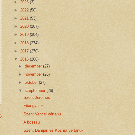
►
2023
(3)
►
2022
(50)
►
2021
(53)
►
2020
(107)
►
2019
(304)
►
2018
(274)
►
2017
(270)
▼
2016
(266)
►
december
(27)
►
november
(26)
►
október
(27)
▼
szeptember
(26)
Szent Jeromos
Főangyalok
Szent Vencel vértanú
s
A bosszú
Szent Damján és Kozma vértanúk