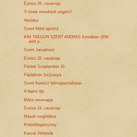
Évközi 26. vasárnap
Ti kinek mondotok engem?
Heródes
Szent Máté apostol
KIM TAEGON SZENT ANDRÁS Koreában 1836
előtt p...
Szent Januáriusz
Évközi 25. vasárnap
Péntek Szeptember 16
Fájdalmas Szűzanya
Szent Kereszt felmagasztaltatás
A Naimi ifjú
Mária nevenapja
Évközi 24. vasárnap
Mások megitélése
KIsboldogasszony
Kassai Vértanúk