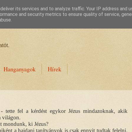
eliver its services and to analyze traffic. Your IP address and 
ormance and security metrics to ensure quality of service, gen
abuse.
tót.
Hanganyagok
Hírek
 tette fel a kérdést egykor Jézus mindazoknak, akik
a világon.
t mondunk, ki Jézus?
iként a hajdani tanítványok is csak ennyit tudtak felelni.