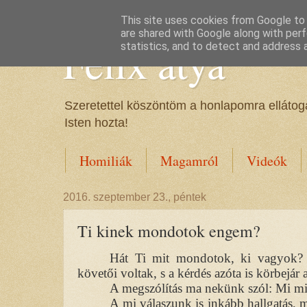
This site uses cookies from Google to d
are shared with Google along with perf
Félix atya
statistics, and to detect and address 
Szeretettel köszöntöm a honlapomra ellátoga
Isten hozta!
Homiliák
Magamról
Videók
2016. szeptember 23., péntek
Ti kinek mondotok engem?
Hát Ti mit mondotok, ki vagyok? -
követői voltak, s a kérdés azóta is körbejár 
A megszólítás ma nekünk szól: Mi mi
A mi válaszunk is inkább hallgatás, m