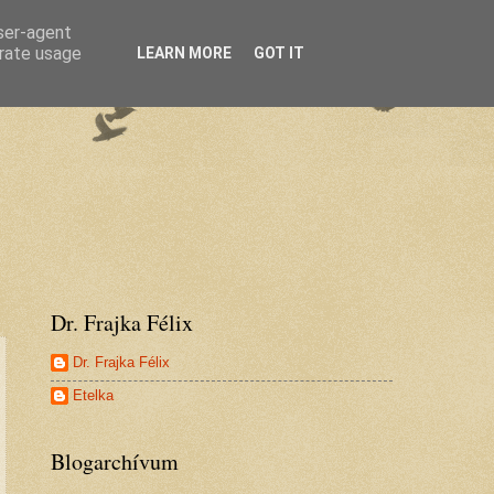
user-agent
erate usage
LEARN MORE
GOT IT
Dr. Frajka Félix
Dr. Frajka Félix
Etelka
Blogarchívum