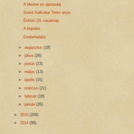
A Mester és apostolai
Szent Kalkuttai Teréz anya
Évközi 23. vasárnap
A böjtölés
Emberhalász
►
augusztus
(18)
►
július
(26)
►
június
(23)
►
május
(13)
►
április
(15)
►
március
(21)
►
február
(18)
►
január
(26)
►
2015
(200)
►
2014
(90)