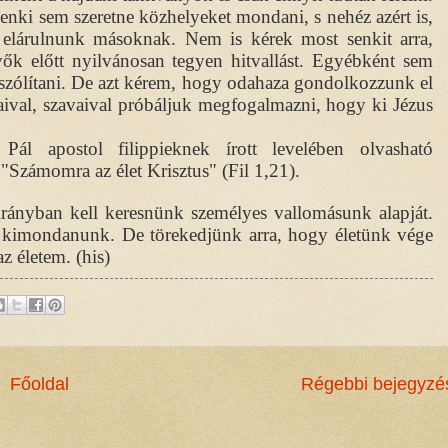
senki sem szeretne közhelyeket mondani, s nehéz azért is,
 elárulnunk másoknak. Nem is kérek most senkit arra,
vők előtt nyilvánosan tegyen hitvallást. Egyébként sem
szólítani. De azt kérem, hogy odahaza gondolkozzunk el
ival, szavaival próbáljuk megfogalmazni, hogy ki Jézus
 Pál apostol filippieknek írott levelében olvasható
: "Számomra az élet Krisztus" (Fil 1,21).
rányban kell keresnünk személyes vallomásunk alapját.
t kimondanunk. De törekedjünk arra, hogy életünk vége
z életem. (his)
Főoldal
Régebbi bejegyzé