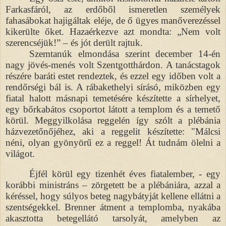
Farkasfáról, az erdőből ismeretlen személyek
fahasábokat hajigáltak eléje, de ő ügyes manőverezéssel
kikerülte őket. Hazaérkezve azt mondta: „Nem volt
szerencséjük!” – és jót derült rajtuk.
Szemtanúk elmondása szerint december 14-én
nagy jövés-menés volt Szentgotthárdon. A tanácstagok
részére baráti estet rendeztek, és ezzel egy időben volt a
rendőrségi bál is. A rábakethelyi sírásó, miközben egy
fiatal halott másnapi temetésére készítette a sírhelyet,
egy bőrkabátos csoportot látott a templom és a temető
körül. Meggyilkolása reggelén így szólt a plébánia
házvezetőnőjéhez, aki a reggelit készítette: "Málcsi
néni, olyan gyönyörű ez a reggel! Át tudnám ölelni a
világot.
Éjfél körül egy tizenhét éves fiatalember, - egy
korábbi ministráns – zörgetett be a plébániára, azzal a
kéréssel, hogy súlyos beteg nagybátyját kellene ellátni a
szentségekkel. Brenner átment a templomba, nyakába
akasztotta betegellátó tarsolyát, amelyben az