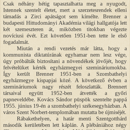
Csak néhány hétig tapasztalhatta meg a nyugodt,
Istennek szentelt életet, mert a szerzetesrendek elleni
támadás a Zirci apátságot sem kímélte. Brenner a
budapesti Hittudományi Akadémia világi hallgatója lett
két szemeszteren át, miközben titokban végezte
novíciusi évét. Ezt követően 1951-ben tette le első
fogadalmát.
Miután a rendi vezetés már látta, hogy a
kommunista diktatúrának egyhamar nem lesz vége,
úgy próbálták biztosítani a növendékek jövőjét, hogy
felvételüket kérték egyházmegyei szemináriumokba.
Így került Brenner 1951-ben a Szombathelyi
egyházmegye kispapjai közé. A következő évben a
szemináriumok nagy részét feloszlatták. Brennert
társaival együtt 1952-ben átvették a győri
papneveldébe. Kovács Sándor püspök szentelte pappá
1955. június 19-én a szombathelyi székesegyházban. A
város Szent Norbert-templomában mutatta be újmiséjét.
Rábakethelyen, a határ menti Szentgotthárd
második kerületében lett káplán. A plébániához négy