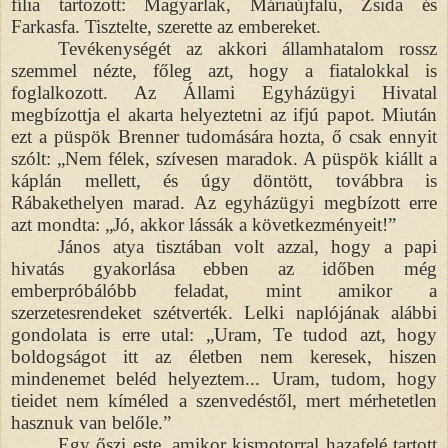
fília tartozott: Magyarlak, Máriaújfalu, Zsida és
Farkasfa. Tisztelte, szerette az embereket.
Tevékenységét az akkori államhatalom rossz
szemmel nézte, főleg azt, hogy a fiatalokkal is
foglalkozott. Az Állami Egyházügyi Hivatal
megbízottja el akarta helyeztetni az ifjú papot. Miután
ezt a püspök Brenner tudomására hozta, ő csak ennyit
szólt: „Nem félek, szívesen maradok. A püspök kiállt a
káplán mellett, és úgy döntött, továbbra is
Rábakethelyen marad. Az egyházügyi megbízott erre
azt mondta: „Jó, akkor lássák a következményeit!”
János atya tisztában volt azzal, hogy a papi
hivatás gyakorlása ebben az időben még
emberpróbálóbb feladat, mint amikor a
szerzetesrendeket szétverték. Lelki naplójának alábbi
gondolata is erre utal: „Uram, Te tudod azt, hogy
boldogságot itt az életben nem keresek, hiszen
mindenemet beléd helyeztem... Uram, tudom, hogy
tieidet nem kíméled a szenvedéstől, mert mérhetetlen
hasznuk van belőle.”
Egy őszi este, amikor kismotorral hazafelé tartott