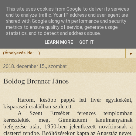
This site uses cookies from Google to deliver its services
Félix atya
and to analyze traffic. Your IP address and user-agent are
shared with Google along with performance and security
metrics to ensure quality of service, generate usage
Szeretettel köszöntöm a honlapomra ellátogatót.
statistics, and to detect and address abuse.
Isten hozta!
LEARN MORE
GOT IT
▼
2018. december 15., szombat
Boldog Brenner János
Három, később pappá lett fivér egyikeként,
kisparaszti családban született.
A Szent Erzsébet ferences templomban
keresztelték meg, Gimnáziumi tanulmányainak
befejezése után, 1950-ben jelentkezett novíciusnak a
ciszterci rendbe. Beöltözésekor kapta az Anasztáz nevet.