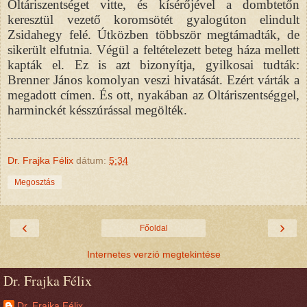
Oltáriszentséget vitte, és kísérőjével a dombtetőn
keresztül vezető koromsötét gyalogúton elindult
Zsidahegy felé. Útközben többször megtámadták, de
sikerült elfutnia. Végül a feltételezett beteg háza mellett
kapták el. Ez is azt bizonyítja, gyilkosai tudták:
Brenner János komolyan veszi hivatását. Ezért várták a
megadott címen. És ott, nyakában az Oltáriszentséggel,
harminckét késszúrással megölték.
Dr. Frajka Félix
dátum:
5:34
Megosztás
‹
›
Főoldal
Internetes verzió megtekintése
Dr. Frajka Félix
Dr. Frajka Félix