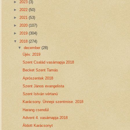
►
2023
(3)
►
2022
(50)
►
2021
(53)
►
2020
(107)
►
2019
(304)
▼
2018
(274)
▼
december
(28)
Újév. 2019
Szent Család vasárnapja 2018
Becket Szent Tamás
Aprószentek 2018
Szent János evangelista
Szent István vértanú
Karácsony. Ünnepi szentmise. 2018
Harang csendül
Advent 4. vasárnapja 2018
Áldott Karácsonyt