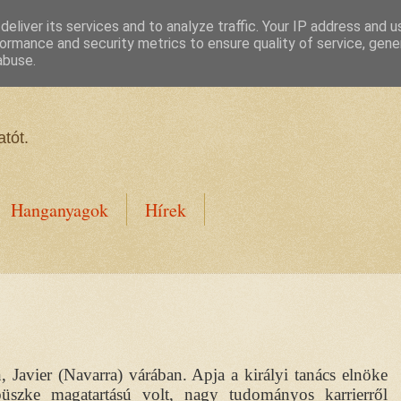
eliver its services and to analyze traffic. Your IP address and 
ormance and security metrics to ensure quality of service, gen
abuse.
tót.
Hanganyagok
Hírek
 Javier (Navarra) várában. Apja a királyi tanács elnöke
üszke magatartású volt, nagy tudományos karrierről