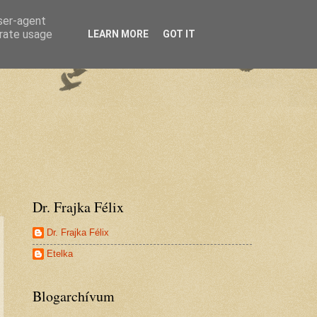
user-agent
erate usage
LEARN MORE
GOT IT
Dr. Frajka Félix
Dr. Frajka Félix
Etelka
Blogarchívum