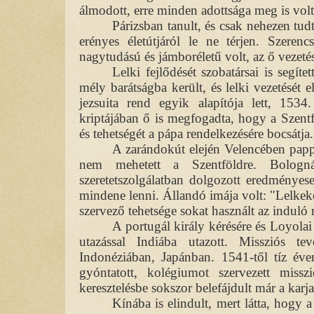
álmodott, erre minden adottsága meg is volt
Párizsban tanult, és csak nehezen tu
erényes életútjáról le ne térjen. Szeren
nagytudású és jámboréletű volt, az ő vezetés
Lelki fejlődését szobatársai is segít
mély barátságba került, és lelki vezetését 
jezsuita rend egyik alapítója lett, 153
kriptájában ő is megfogadta, hogy a Szent
és tehetségét a pápa rendelkezésére bocsátja.
A zarándokút elején Velencében papp
nem mehetett a Szentföldre. Bologn
szeretetszolgálatban dolgozott eredményes
mindene lenni. Állandó imája volt: "Lelke
szervező tehetsége sokat használt az induló
A portugál király kérésére és Loyolai
utazással Indiába utazott. Missziós te
Indonéziában, Japánban. 1541-től tíz éve
gyóntatott, kolégiumot szervezett missz
keresztelésbe sokszor belefájdult már a karja
Kínába is elindult, mert látta, hogy a