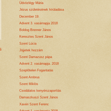
Üdvözlégy Mária
Jézus születésének hírüladása
December 19.
Advent 3. vasárnapja 2018
Boldog Brenner János
Keresztes Szent János
Szent Lúcia
s
Jöjjetek hozzám
Szent Damazusz pápa
Advent 2. vasárnapja. 2018
Szeplőtelen Fogantatás
Szent Ambrus
Szent Miklós
Csodálatos kenyérszaporítás
Damaszkuszi Szent János
Xavéri Szent Ferenc
Advent 1. vasárnapja 2018