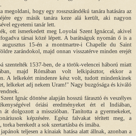
.
dta megoldani, hogy egy rosszszándékú tanára hatására az
cséjére egy másik tanára keze alá került, aki nagyon
ével egyetemi tanár lett.
ették, ott ismerkedett meg Loyolai Szent Ignáccal, akivel
elfogadva társai közé lépett. A barátságuk nyomán ő is a
4. augusztus 15-én a montmartre-i Chapelle du Saint
földre zarándokol, majd onnan visszatérve minden erejét
á szentelték 1537-ben, de a török-velencei háború miatt
ában, majd Rómában volt lelkipásztor, ekkor a
en. A lelkekért mindenre kész volt, tudott mindenkinek
ket, lelkeket adj nekem Uram!" Nagy buzgósága és kiváló
 rendnek.
 Szent Ignác döntése alapján hosszú fárasztó és veszélyes
vékenységével óriási eredményeket ért el Indiában,
n át dolgozott a misszióban. Tanította a gyermekeket,
ionáriusok képzésére. Egész falvakat térített meg, a
, torka berekedt a sok szertartásba és imába.
 japánok teljesen a kínaiak hatása alatt állnak, azonban a