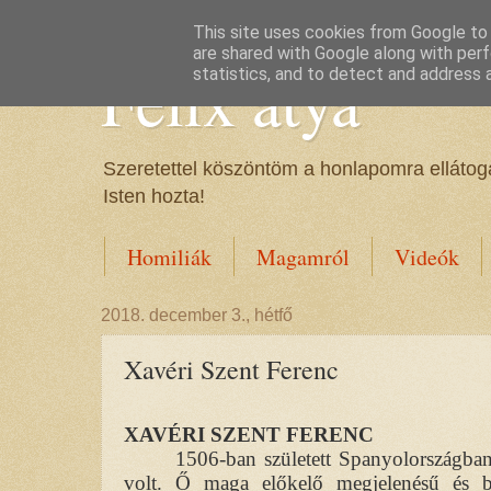
This site uses cookies from Google to d
are shared with Google along with perf
Félix atya
statistics, and to detect and address 
Szeretettel köszöntöm a honlapomra ellátoga
Isten hozta!
Homiliák
Magamról
Videók
2018. december 3., hétfő
Xavéri Szent Ferenc
XAVÉRI SZENT FERENC
1506-ban született Spanyolországban,
volt. Ő maga előkelő megjelenésű és b