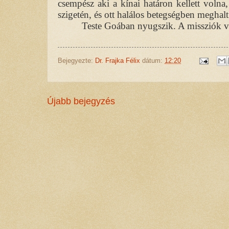
csempész aki a kínai határon kellett voln
szigetén, és ott halálos betegségben meghal
Teste Goában nyugszik. A missziók v
Bejegyezte:
Dr. Frajka Félix
dátum:
12:20
Újabb bejegyzés