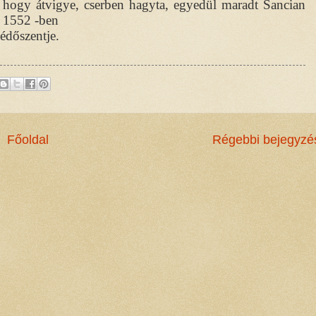
a, hogy átvigye, cserben hagyta, egyedül maradt Sancian
t 1552 -ben
édőszentje.
Főoldal
Régebbi bejegyzé