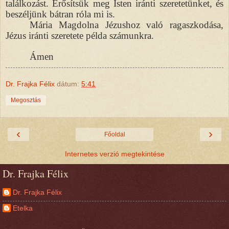
találkozást. Erősítsük meg Isten iránti szeretetünket, és
beszéljünk bátran róla mi is.
Mária Magdolna Jézushoz való ragaszkodása,
Jézus iránti szeretete példa számunkra.
Ámen
Dr. Frajka Félix
dátum:
5:41
Megosztás
‹
›
Főoldal
Internetes verzió megtekintése
Dr. Frajka Félix
Dr. Frajka Félix
Etelka