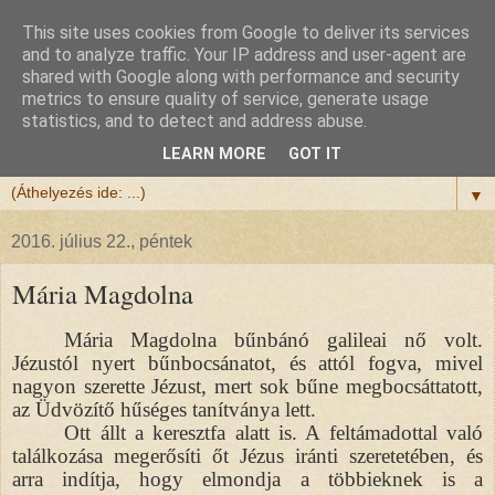
This site uses cookies from Google to deliver its services
Félix atya
and to analyze traffic. Your IP address and user-agent are
shared with Google along with performance and security
metrics to ensure quality of service, generate usage
Szeretettel köszöntöm a honlapomra ellátogatót.
statistics, and to detect and address abuse.
Isten hozta!
LEARN MORE
GOT IT
▼
2016. július 22., péntek
Mária Magdolna
Mária Magdolna bűnbánó galileai nő volt.
Jézustól nyert bűnbocsánatot, és attól fogva, mivel
nagyon szerette Jézust, mert sok bűne megbocsáttatott,
az Üdvözítő hűséges tanítványa lett.
Ott állt a keresztfa alatt is. A feltámadottal való
találkozása megerősíti őt Jézus iránti szeretetében, és
arra indítja, hogy elmondja a többieknek is a