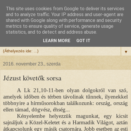
This site uses cookies from Google to deliver its services
Félix atya
and to analyze traffic. Your IP address and user-agent are
shared with Google along with performance and security
metrics to ensure quality of service, generate usage
Szeretettel köszöntöm a honlapomra ellátogatót.
statistics, and to detect and address abuse.
Isten hozta!
LEARN MORE
GOT IT
▼
2016. november 23., szerda
Jézust követők sorsa
A Lk 21,10-11-ben olyan dolgokról van szó,
amelyek időben és térben távolinak tűnnek, ilyenekkel
többnyire a hírműsorokban találkozunk: ország, ország
ellen támad, dögvész, éhség...
Kényelembe helyezzük magunkat, egy kicsit
sajnáljuk a Közel-Keletet és a Harmadik Világot, aztán
átkapcsolunk egy másik csatornára. Jobb esetben az esti