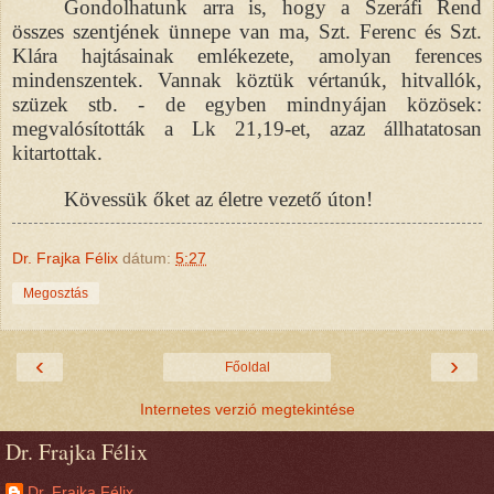
Gondolhatunk arra is, hogy a Szeráfi Rend
összes szentjének ünnepe van ma, Szt. Ferenc és Szt.
Klára hajtásainak emlékezete, amolyan ferences
mindenszentek. Vannak köztük vértanúk, hitvallók,
szüzek stb. - de egyben mindnyájan közösek:
megvalósították a Lk 21,19-et, azaz állhatatosan
kitartottak.
Kövessük őket az életre vezető úton!
Dr. Frajka Félix
dátum:
5:27
Megosztás
‹
›
Főoldal
Internetes verzió megtekintése
Dr. Frajka Félix
Dr. Frajka Félix