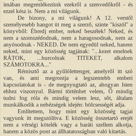
imában megemlékezünk ezekről a szenvedőkről - és
ezzel kész is. Nem a mi világunk.
De bizony, a mi világunk! A 12. verstől
személyesebb hangot üt meg a szerző, szinte "kiszól" a
könyvből: Ébredj ember, neked beszélek! Neked, és
nem a szomszédodnak, nem a haragosodnak, nem az
anyósodnak - NEKED. De nem egyedül neked, hanem
neked, mint egy közösség tagjának: "...kezet emelnek
RÁTOK, ...hurcolnak TITEKET, alkalom
SZÁMOTOKRA..."
Rémisztő az a gyűlölettenger, amelyről itt szó
van, és ami megrontja a legszentebb emberi
kapcsolatokat is - de megnyugtató az, ahogyan Isten
ehhez viszonyul. Bármi történhet velem, Ő mindig
tudni fog róla és mindig velem lesz, sőt, általam
munkálkodik a nehézségek idején: bölcsességét adja.
Említettem, hogy mint egy közösség tagjai
vagyunk itt megszólítva. E közösség összetartó erejét
nem a vérségi kötelék vagy a baráti szellem alkotja,
hanem a közös pont az állhatatosságban való kitartás.