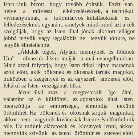
Isten ránk bízott, hogy tovább építsük. Ezért van
helye a művészi elképzeléseknek, a technikai
vívmányoknak, a tudományos kutatásoknak és
felfedezéseknek egyaránt, amelyek mind-mind azt a célt
szolgálják, hogy az Isten által jónak alkotott világot
jobbá tegyük vagy legalábbis ne tegyük tönkre, ne
tegyük élhetetlenné.
„Áldalak téged, Atyám, mennynek és földnek
Ura” – olvassuk Jézus imáját a mai evangéliumban.
Majd azzal folytatja, hogy Isten titkai rejtve maradnak
azok előtt, akik bölcsnek és okosnak tartják magukat,
miközben a szegények és az egyszerű emberek előtt
feltárul az Isten országának titka.
Jézus által, azaz a megtestesült Ige által,
valamint az ő küldöttei, az apostolok által Isten
megszólítja az emberiséget, elmondja nekünk
örömhírét. Ha bölcsnek és okosnak tartjuk magunkat,
akkor nem vagyunk kíváncsiak Istenre és elfordulunk
tőle. Ha tudunk alázatosak és kicsinyek lenni, akkor
megnyílik szívünk az isteni örömhír és szeretet előtt