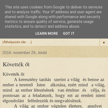
This site uses cookies from Google to deliver its services
Félix atya
and to analyze traffic. Your IP address and user-agent are
shared with Google along with performance and security
metrics to ensure quality of service, generate usage
Szeretettel köszöntöm a honlapomra ellátogatót.
statistics, and to detect and address abuse.
Isten hozta!
LEARN MORE
GOT IT
▼
2016. november 29., kedd
Követték őt
Követték őt
A keresztény tanítás szerint a világ és benne az
ember a teremtő Isten alkotása, ezért mind a világ,
mind az ember létezésének van értelme és célja, és
pontosan az a feladatunk, hogy ezt az eredeti isteni
elgondolást felfedezzük és megvalósítsuk.
A világ az ember végtelen élettere, amelyet