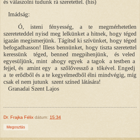
és válaszolni tudunk rá szeretettel. (his)
Imádság:
Ó, isteni fényesség, a te megmérhetetlen
szereteteddel nyisd meg lelkünket a hitnek, hogy téged
igazán megismerjünk. Tágítsd ki szívünket, hogy téged
befogadhasson! Illess bennünket, hogy tiszta szeretettel
keressünk téged, benned megpihenjünk, és veled
egyesüljünk, mint ahogy egyek a tagok a testben a
fejjel, és amint egy a szőlővessző a tőkével. Engedj
a te erődből és a te kegyelmedből élni mindvégig, míg
csak el nem jutunk szent színed látására!
Granadai Szent Lajos
Dr. Frajka Félix
dátum:
15:34
Megosztás