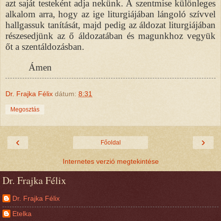
azt saját testeként adja nekünk. A szentmise különleges
alkalom arra, hogy az ige liturgiájában lángoló szívvel
hallgassuk tanítását, majd pedig az áldozat liturgiájában
részesedjünk az ő áldozatában és magunkhoz vegyük
őt a szentáldozásban.
Ámen
Dr. Frajka Félix
dátum:
8:31
Megosztás
‹
›
Főoldal
Internetes verzió megtekintése
Dr. Frajka Félix
Dr. Frajka Félix
Etelka