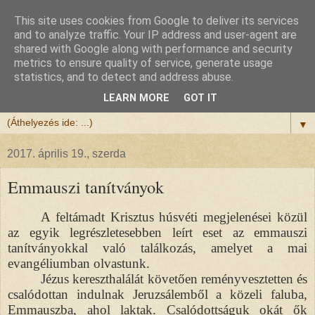
This site uses cookies from Google to deliver its services
Félix atya
and to analyze traffic. Your IP address and user-agent are
shared with Google along with performance and security
metrics to ensure quality of service, generate usage
Szeretettel köszöntöm a honlapomra ellátogatót.
statistics, and to detect and address abuse.
Isten hozta!
LEARN MORE
GOT IT
▼
2017. április 19., szerda
Emmauszi tanítványok
A feltámadt Krisztus húsvéti megjelenései közül
az egyik legrészletesebben leírt eset az emmauszi
tanítványokkal való találkozás, amelyet a mai
evangéliumban olvastunk.
Jézus kereszthalálát követően reményvesztetten és
csalódottan indulnak Jeruzsálemből a közeli faluba,
Emmauszba, ahol laktak. Csalódottságuk okát ők