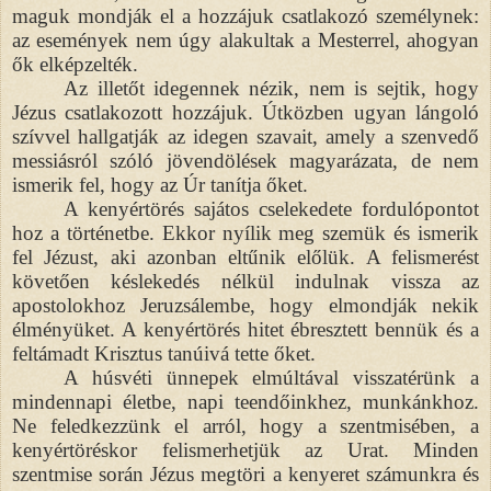
maguk mondják el a hozzájuk csatlakozó személynek:
az események nem úgy alakultak a Mesterrel, ahogyan
ők elképzelték.
Az illetőt idegennek nézik, nem is sejtik, hogy
Jézus csatlakozott hozzájuk. Útközben ugyan lángoló
szívvel hallgatják az idegen szavait, amely a szenvedő
messiásról szóló jövendölések magyarázata, de nem
ismerik fel, hogy az Úr tanítja őket.
A kenyértörés sajátos cselekedete fordulópontot
hoz a történetbe. Ekkor nyílik meg szemük és ismerik
fel Jézust, aki azonban eltűnik előlük. A felismerést
követően késlekedés nélkül indulnak vissza az
apostolokhoz Jeruzsálembe, hogy elmondják nekik
élményüket. A kenyértörés hitet ébresztett bennük és a
feltámadt Krisztus tanúivá tette őket.
A húsvéti ünnepek elmúltával visszatérünk a
mindennapi életbe, napi teendőinkhez, munkánkhoz.
Ne feledkezzünk el arról, hogy a szentmisében, a
kenyértöréskor felismerhetjük az Urat. Minden
szentmise során Jézus megtöri a kenyeret számunkra és