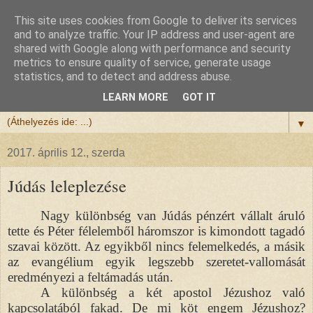
This site uses cookies from Google to deliver its services
Félix atya
and to analyze traffic. Your IP address and user-agent are
shared with Google along with performance and security
metrics to ensure quality of service, generate usage
Szeretettel köszöntöm a honlapomra ellátogatót.
statistics, and to detect and address abuse.
Isten hozta!
LEARN MORE
GOT IT
▼
2017. április 12., szerda
Júdás leleplezése
Nagy különbség van Júdás pénzért vállalt áruló
tette és Péter félelemből háromszor is kimondott tagadó
szavai között. Az egyikből nincs felemelkedés, a másik
az evangélium egyik legszebb szeretet-vallomását
eredményezi a feltámadás után.
A különbség a két apostol Jézushoz való
kapcsolatából fakad. De mi köt engem Jézushoz?