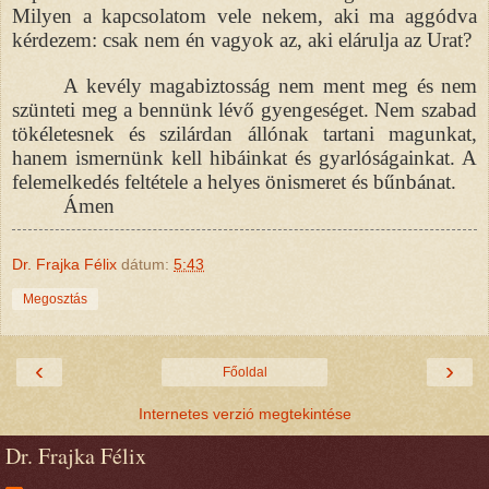
Milyen a kapcsolatom vele nekem, aki ma aggódva
kérdezem: csak nem én vagyok az, aki elárulja az Urat?
A kevély magabiztosság nem ment meg és nem
szünteti meg a bennünk lévő gyengeséget. Nem szabad
tökéletesnek és szilárdan állónak tartani magunkat,
hanem ismernünk kell hibáinkat és gyarlóságainkat. A
felemelkedés feltétele a helyes önismeret és bűnbánat.
Ámen
Dr. Frajka Félix
dátum:
5:43
Megosztás
‹
›
Főoldal
Internetes verzió megtekintése
Dr. Frajka Félix