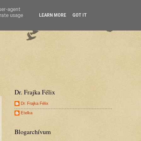
user-agent
erate usage
LEARN MORE
GOT IT
Dr. Frajka Félix
Dr. Frajka Félix
Etelka
Blogarchívum