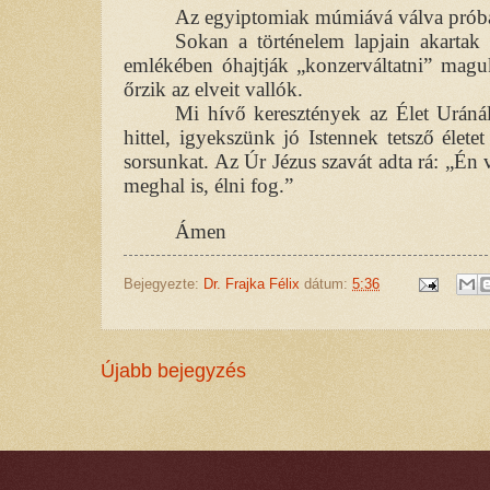
Az egyiptomiak múmiává válva próbált
Sokan a történelem lapjain akartak 
emlékében óhajtják „konzerváltatni” mag
őrzik az elveit vallók.
Mi hívő keresztények az Élet Uránál
hittel, igyekszünk jó Istennek tetsző élet
sorsunkat. Az Úr Jézus szavát adta rá: „Én
meghal is, élni fog.”
Ámen
Bejegyezte:
Dr. Frajka Félix
dátum:
5:36
Újabb bejegyzés