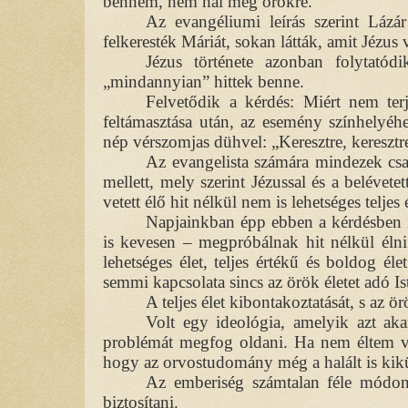
bennem, nem hal meg örökre.”
Az evangéliumi leírás szerint Lázár
felkeresték Máriát, sokan látták, amit Jézus 
Jézus története azonban folytat
„mindannyian” hittek benne.
Felvetődik a kérdés: Miért nem terj
feltámasztása után, az esemény színhelyéh
nép vérszomjas dühvel: „Keresztre, keresztr
Az evangelista számára mindezek cs
mellett, mely szerint Jézussal és a belévetet
vetett élő hit nélkül nem is lehetséges teljes 
Napjainkban épp ebben a kérdésben
is kevesen – megpróbálnak hit nélkül élni.
lehetséges élet, teljes értékű és boldog él
semmi kapcsolata sincs az örök életet adó Is
A teljes élet kibontakoztatását, s az 
Volt egy ideológia, amelyik azt ak
problémát megfog oldani. Ha nem éltem v
hogy az orvostudomány még a halált is kik
Az emberiség számtalan féle módon 
biztosítani.