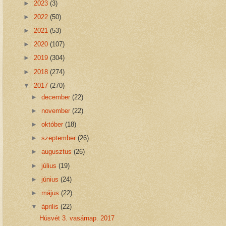
►
2023
(3)
►
2022
(50)
►
2021
(53)
►
2020
(107)
►
2019
(304)
►
2018
(274)
▼
2017
(270)
►
december
(22)
►
november
(22)
►
október
(18)
►
szeptember
(26)
►
augusztus
(26)
►
július
(19)
►
június
(24)
►
május
(22)
▼
április
(22)
Húsvét 3. vasárnap. 2017