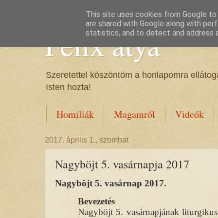
This site uses cookies from Google to d
are shared with Google along with perf
Félix atya
statistics, and to detect and address 
Szeretettel köszöntöm a honlapomra ellátoga
Isten hozta!
Homiliák
Magamról
Videók
2017. április 1., szombat
Nagyböjt 5. vasárnapja 2017
Nagyböjt 5. vasárnap 2017.
Bevezetés
Nagyböjt 5. vasárnapjának liturgikus 