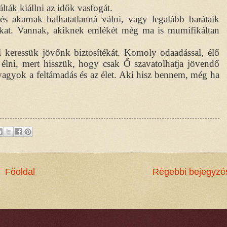
ák kiállni az idők vasfogát.
és akarnak halhatatlanná válni, vagy legalább barátaik
ukat. Vannak, akiknek emlékét még ma is mumifikáltan
 keressük jövőnk biztosítékát. Komoly odaadással, élő
et élni, mert hisszük, hogy csak Ő szavatolhatja jövendő
 vagyok a feltámadás és az élet. Aki hisz bennem, még ha
Főoldal
Régebbi bejegyzé