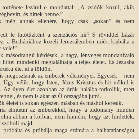
 története lezárul e mondattal: „A zsidók közül, akik
végbevitt, és hittek benne.”
ódik még annak ellenére, hogy csak „sokan” és nem
edt le futótűzként a szenzációs hír? S röviddel Lázár
ez, a Bethániához közeli Jeruzsálemben miért kiabálta a
e vele!”
ak másodrangú kérdések, a nagy, lényeges mondanivaló
t hittel mindenki megtalálhatja a teljes életet. És Jézusba
értékű élet itt a földön.
 is megoszlanak az emberek véleményei. Egyesek – nem
 Úgy vélik, hogy Isten, Jézus Krisztus és hit nélkül is
et. Az ilyen élet azonban az örök halálba torkollik, mert
tennel, és nem is akar az Ő országába jutni.
örök életet is sokan egészen másban és máshol keresik.
arta elhitetni az emberekkel, hogy a tudomány minden
olna abban a korban, nem hinném, hogy azt hirdették,
üszöböli majd.
próbálta és próbálja maga számára a halhatatlanságot