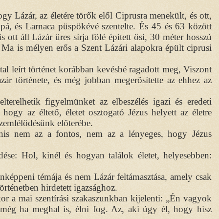
 Lázár, az életére törők elől Ciprusra menekült, és ott,
pá, és Larnaca püspökévé szentelte. És 45 és 63 között
s ott áll Lázár üres sírja fölé épített ősi, 30 méter hosszú
 Ma is mélyen erős a Szent Lázári alapokra épült ciprusi
ltal leírt történet korábban kevésbé ragadott meg, Viszont
Lázár története, és még jobban megerősítette az ehhez az
terelhetik figyelmünket az elbeszélés igazi és eredeti
ogy az éltető, életet osztogató Jézus helyett az életre
szemlélődésünk előterébe.
nis nem az a fontos, nem az a lényeges, hogy Jézus
dése: Hol, kinél és hogyan találok életet, helyesebben:
onképpeni témája és nem Lázár feltámasztása, amely csak
történetben hirdetett igazsághoz.
or a mai szentírási szakaszunkban kijelenti: „Én vagyok
 még ha meghal is, élni fog. Az, aki úgy él, hogy hisz