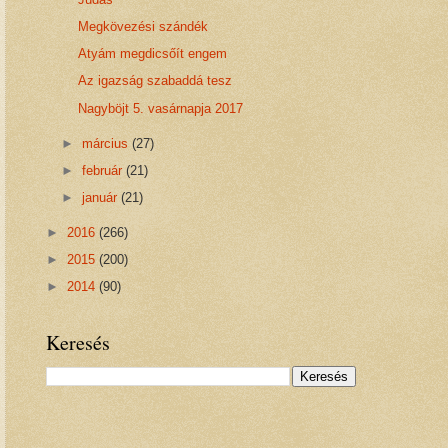
Megkövezési szándék
Atyám megdicsőít engem
Az igazság szabaddá tesz
Nagyböjt 5. vasárnapja 2017
►
március
(27)
►
február
(21)
►
január
(21)
►
2016
(266)
►
2015
(200)
►
2014
(90)
Keresés