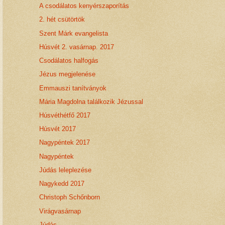
A csodálatos kenyérszaporítás
2. hét csütörtök
Szent Márk evangelista
Húsvét 2. vasárnap. 2017
Csodálatos halfogás
Jézus megjelenése
Emmauszi tanítványok
Mária Magdolna találkozik Jézussal
Húsvéthétfő 2017
Húsvét 2017
Nagypéntek 2017
Nagypéntek
Júdás leleplezése
Nagykedd 2017
Christoph Schőnborn
Virágvasárnap
Júdás