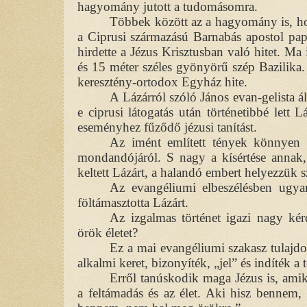
hagyomány jutott a tudomásomra.
Többek között az a hagyomány is, hogy
a Ciprusi származású Barnabás apostol pap
hirdette a Jézus Krisztusban való hitet. Ma i
és 15 méter széles gyönyörű szép Bazilika.
keresztény-ortodox Egyház hite.
A Lázárról szóló János evan-gelista á
e ciprusi látogatás után történetibbé lett 
eseményhez fűződő jézusi tanítást.
Az imént említett tények könnyen el
mondandójáról. S nagy a kísértése annak, h
keltett Lázárt, a halandó embert helyezzük 
Az evangéliumi elbeszélésben ugya
föltámasztotta Lázárt.
Az izgalmas történet igazi nagy kér
örök életet?
Ez a mai evangéliumi szakasz tulajd
alkalmi keret, bizonyíték, „jel” és indíték a 
Erről tanúskodik maga Jézus is, amik
a feltámadás és az élet. Aki hisz bennem,