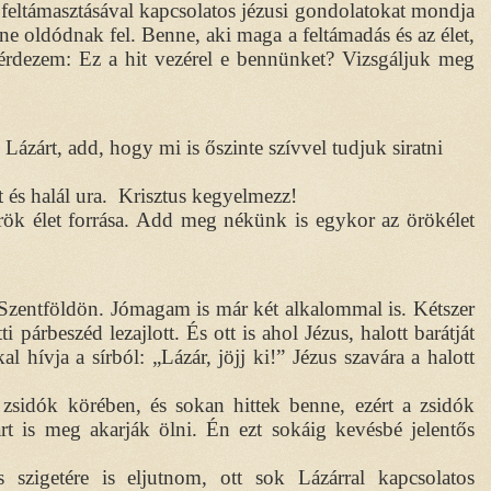
feltámasztásával kapcsolatos jézusi gondolatokat mondja
ne oldódnak fel. Benne, aki maga a feltámadás és az élet,
Kérdezem: Ez a hit vezérel e bennünket? Vizsgáljuk meg
Lázárt, add, hogy mi is őszinte szívvel tudjuk siratni
t és halál ura. Krisztus kegyelmezz!
rök élet forrása. Add meg nékünk is egykor az örökélet
 Szentföldön. Jómagam is már két alkalommal is. Kétszer
i párbeszéd lezajlott. És ott is ahol Jézus, halott barátját
 hívja a sírból: „Lázár, jöjj ki!” Jézus szavára a halott
a zsidók körében, és sokan hittek benne, ezért a zsidók
t is meg akarják ölni. Én ezt sokáig kevésbé jelentős
zigetére is eljutnom, ott sok Lázárral kapcsolatos