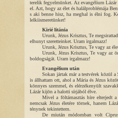
terelik fegyelmünket. Az evangélium Lázár 
el. Azt, hogy az élet és halálproblémája Ben
s aki benne hisz, ha meghal is élni fog. 
lelkiismeretünket!
Kirié litánia
Urunk, Jézus Krisztus, Te megsirattad 
elhunyt szeretteinket. Uram irgalmazz!
Urunk, Jézus Krisztus, Te vagy az éle
Urunk, Jézus Krisztus, Te vagy az ö
boldogságát. Uram irgalmazz!
Evangélium után
Sokan jártak már a testvérek közül a
is állhattam ott, ahol a Mária és Jézus között
könnyes szemmel, és elérzékenyült szavakkal
Lázár kijön a halotti sírjából élve.
Mivel a föltámasztás híre elterjedt 
nemcsak Jézus életére törnek, hanem Lázár
ténynek tekintettem.
De miután módomban volt Ciprus s