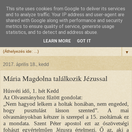
This site uses cookies from Google to deliver its services
Félix atya
and to analyze traffic. Your IP address and user-agent are
shared with Google along with performance and security
metrics to ensure quality of service, generate usage
Szeretettel köszöntöm a honlapomra ellátogatót.
statistics, and to detect and address abuse.
Isten hozta!
LEARN MORE
GOT IT
▼
2017. április 18., kedd
Mária Magdolna találkozik Jézussal
Húsvéti idő, 1. hét Kedd
Az Olvasmányhoz fűzött gondolat:
„Nem hagyod lelkem a holtak honában, nem engeded,
hogy pusztulást lásson szented”. A mai
olvasmányokban kétszer is szerepel a 15. zsoltárnak ez
a mondata. Szent Péter apostol ezt az ószövetségi
fohászt egyértelműen Jézusra értelmezi. Ő az, aki a