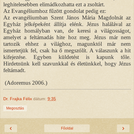
leghitelesebben elimádkozhatta ezt a zsoltárt.
Az Evangéliumhoz fűzött gondolat pedig ez:
Az evangéliumban Szent János Mária Magdolnát az
Egyház jelképeként állítja elénk. Jézus halálával az
Egyház homályban van, de keresi a világosságot,
amelyet a feltámadás hite hoz meg. Jézus már nem
tartozik ehhez a világhoz, magunktól már nem
ismertetjük fel, csak ha ő megszólít. A válaszunk a hit
kifejezése. Egyben küldetést is kapunk tőle.
Hirdetnünk kell szavunkkal és életünkkel, hogy Jézus
feltámadt.
(Adoremus 2006.)
Dr. Frajka Félix
dátum:
9:35
Megosztás
‹
›
Főoldal