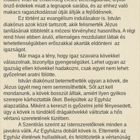
önző érdekek miatt a tegnapok sarába, és az ehhez való
makacs ragaszkodással útját állják a fejlődésnek.
Ez történt az evangélium indulásakor is. István
diakónus azok közé tartozott, akik felismerték Jézus
tanításának többletét a mózesi törvényhez hasonlítva. A régi
rend hívei ebben áruló, ellenséges mozdulatot láttak és
tehetetlenségükben erőszakkal akarták eldönteni az
igazságot.
Már maga a tény, hogy igaz szavaira kövekkel
válaszolnak, bizonyítja gyengeségüket. Lehet ugyan az
igazság ellen kövekkel hadakozni, csak egyet nem lehet:
győzelmet aratni fölötte.
István diakónust betemethették ugyan a kövek, de
Jézus ügyét meg nem semmisíthették. Sőt azt kell
mondanunk, a kövek bosszút álltak, amiért ilyen gyilkos
szerepre kárhoztatták őket. Beépültek az Egyház
alapzatába. Miként a kereszt is győzelmi jellé fényesedett,
úgy a kövek is tündöklő drágakövekké változtak a hős
vértanú szeretetének tüzében.
A Szentírás szerint az istenszeretőknek minden a
javukra válik. Az Egyházra dobált kövek is. Eltemetik az
Egyház életének hulladékait, és felöltöztetik a vértanúság