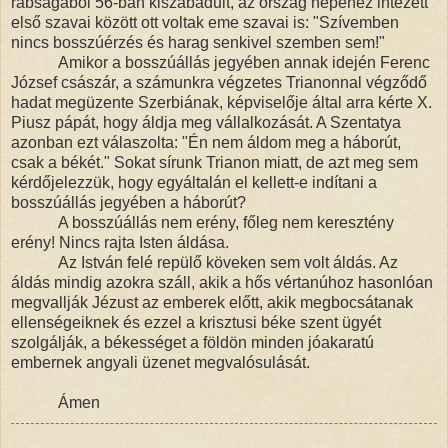
rabságából 56-ban kiszabadult, az ország népéhez intézett
első szavai között ott voltak eme szavai is: "Szívemben
nincs bosszúérzés és harag senkivel szemben sem!"
Amikor a bosszúállás jegyében annak idején Ferenc
József császár, a számunkra végzetes Trianonnal végződő
hadat megüzente Szerbiának, képviselője által arra kérte X.
Piusz pápát, hogy áldja meg vállalkozását. A Szentatya
azonban ezt válaszolta: "Én nem áldom meg a háborút,
csak a békét." Sokat sírunk Trianon miatt, de azt meg sem
kérdőjelezzük, hogy egyáltalán el kellett-e indítani a
bosszúállás jegyében a háborút?
A bosszúállás nem erény, főleg nem keresztény
erény! Nincs rajta Isten áldása.
Az István felé repülő köveken sem volt áldás. Az
áldás mindig azokra száll, akik a hős vértanúhoz hasonlóan
megvallják Jézust az emberek előtt, akik megbocsátanak
ellenségeiknek és ezzel a krisztusi béke szent ügyét
szolgálják, a békességet a földön minden jóakaratú
embernek angyali üzenet megvalósulását.
Ámen