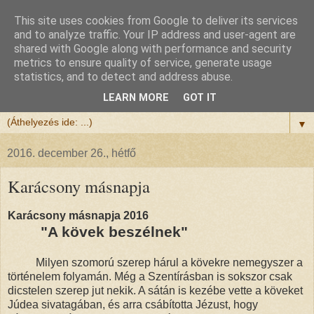
This site uses cookies from Google to deliver its services
Félix atya
and to analyze traffic. Your IP address and user-agent are
shared with Google along with performance and security
metrics to ensure quality of service, generate usage
Szeretettel köszöntöm a honlapomra ellátogatót.
statistics, and to detect and address abuse.
Isten hozta!
LEARN MORE
GOT IT
▼
2016. december 26., hétfő
Karácsony másnapja
Karácsony másnapja 2016
"A kövek beszélnek"
Milyen szomorú szerep hárul a kövekre nemegyszer a
történelem folyamán. Még a Szentírásban is sokszor csak
dicstelen szerep jut nekik. A sátán is kezébe vette a köveket
Júdea sivatagában, és arra csábította Jézust, hogy