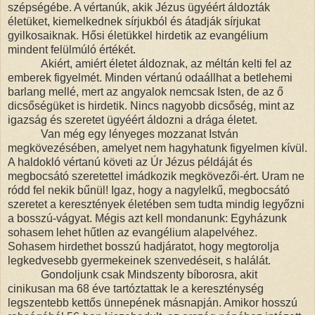
szépségébe. A vértanúk, akik Jézus ügyéért áldozták
életüket, kiemelkednek sírjukból és átadják sírjukat
gyilkosaiknak. Hősi életükkel hirdetik az evangélium
mindent felülmúló értékét.
Akiért, amiért életet áldoznak, az méltán kelti fel az
emberek figyelmét. Minden vértanú odaállhat a betlehemi
barlang mellé, mert az angyalok nemcsak Isten, de az ő
dicsőségüket is hirdetik. Nincs nagyobb dicsőség, mint az
igazság és szeretet ügyéért áldozni a drága életet.
Van még egy lényeges mozzanat István
megkövezésében, amelyet nem hagyhatunk figyelmen kívül.
A haldokló vértanú követi az Úr Jézus példáját és
megbocsátó szeretettel imádkozik megkövezői-ért. Uram ne
ródd fel nekik bűnül! Igaz, hogy a nagylelkű, megbocsátó
szeretet a keresztények életében sem tudta mindig legyőzni
a bosszú-vágyat. Mégis azt kell mondanunk: Egyházunk
sohasem lehet hűtlen az evangélium alapelvéhez.
Sohasem hirdethet bosszú hadjáratot, hogy megtorolja
legkedvesebb gyermekeinek szenvedéseit, s halálát.
Gondoljunk csak Mindszenty bíborosra, akit
cinikusan ma 68 éve tartóztattak le a kereszténység
legszentebb kettős ünnepének másnapján. Amikor hosszú