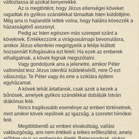
változtassa át azokat kenyerekké.
Az is megtörtént, hogy Jézus ellenségei köveket
ragadtak és gyilkos szándékkal támadtak Isten küldöttjére.
Még arra is hajlandók lettek volna, hogy halálra kövezzék a
házasságtörő asszonyt.
Pedig az Isten egészen más szerepet szánt a
köveknek. Emlékezzünk a virágvasárnapi bevonulásra,
amikor Jézus ellenfelei megirigyelik a feléje kiáltott
hozsannát! Kifogásukra ezt feleli: Ha ezek az emberek
elhallgatnak, a kövek fognak megszólalni.
Vagy gondoljunk arra a jelenetre, amikor Péter
vallomást tesz Jézus istenfiúi küldetéséről, mire Ő ezt
válaszolja: Te Péter vagy és erre a sziklára építem
egyházamat.
A kövek tehát ártatlanok, csak azok a kezek a
bűnösek, amelyek gyilkos szándékkal dobálják István
diákónus felé.
Nincs tragikusabb eseménye az emberi történetnek,
mint amikor kövek repülnek az igazság, a szeretet hírnökei
felé.
Megdöbbentő az emberi elvakultság, vallási
vakbuzgóság, ami nem értékeli a lelkes erőfeszítést, amely
előbbre viszi az emberiség életét. Beleragadnak, olykor